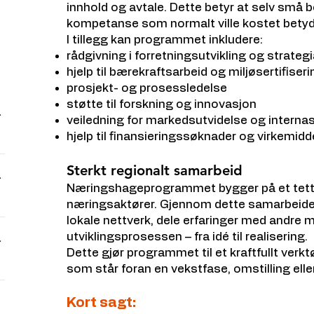
innhold og avtale. Dette betyr at selv små be
kompetanse som normalt ville kostet betyd
I tillegg kan programmet inkludere:
rådgivning i forretningsutvikling og strateg
hjelp til bærekraftsarbeid og miljøsertifiseri
prosjekt- og prosessledelse
støtte til forskning og innovasjon
veiledning for markedsutvidelse og interna
hjelp til finansieringssøknader og virkemidd
Sterkt regionalt samarbeid
Næringshageprogrammet bygger på et tett
næringsaktører. Gjennom dette samarbeidet
lokale nettverk, dele erfaringer med andre m
utviklingsprosessen – fra idé til realisering.
Dette gjør programmet til et kraftfullt verkt
t
som står foran en vekstfase, omstilling elle
7
Kort sagt: