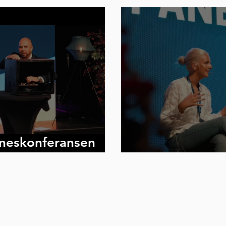
neskonferansen
5
Yrkeskonferan