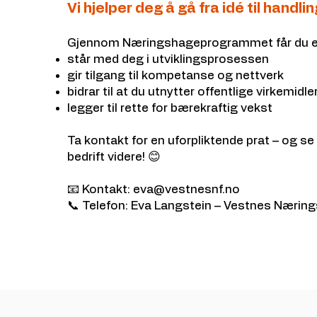
Vi hjelper deg å gå fra idé til handlin
9
Gjennom Næringshageprogrammet får du en
e
står med deg i utviklingsprosessen
v
gir tilgang til kompetanse og nettverk
bidrar til at du utnytter offentlige virkemidle
f
legger til rette for bærekraftig vekst
p
Ta kontakt for en uforpliktende prat – og se h
4
bedrift videre! 😊
📧 Kontakt:
eva@vestnesnf.no
e
📞 Telefon: Eva Langstein – Vestnes Nærin
.