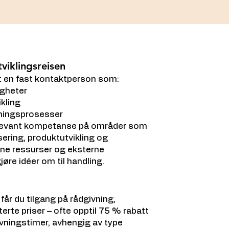
viklingsreisen
lt en fast kontaktperson som:
igheter
ikling
tningsprosesser
relevant kompetanse på områder som
sering, produktutvikling og
rne ressurser og eksterne
øre idéer om til handling.
r du tilgang på rådgivning,
erte priser – ofte opptil 75 % rabatt
ivningstimer, avhengig av type