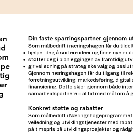
en
Din faste sparringspartner gjennom ut
ud
Som målbedrift i næringshagen får du tilde
hjelper deg å sortere ideer og finne nye mul
som
støtter deg i planleggingen av framtidig utv
ape
gir veiledning på strategiske valg og beslu
Gjennom næringshagen får du tilgang til 
tig
forretningsutvikling, markedsføring, digitali
er
finansiering. Dette skjer gjennom både inte
g
samarbeidspartnere – alltid med mål om å gj
Konkret støtte og rabatter
Som målbedrift i Næringshageprogrammet få
veiledning og utviklingstjenester med rabatt
på timepris på utviklingsprosjekter og rådg