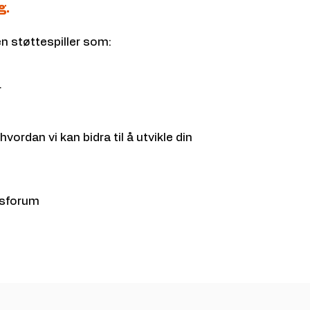
g.
 støttespiller som:
r
vordan vi kan bidra til å utvikle din
gsforum