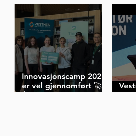
Innovasjonscamp 2026
er vel gjennomført 🚀
Vest
🥳
202