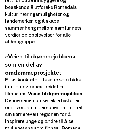
lett for både innbyggere og 
besøkende å utforske Romsdals 
kultur, næringsmuligheter og 
landemerker, og å skape 
sammenheng mellom samfunnets 
verdier og opplevelser for alle 
aldersgrupper.
«Veien til drømmejobben» 
som en del av 
omdømmeprosjektet
Et av konkrete tiltakene som bidrar 
inn i omdømmearbeidet er 
filmserien 
Veien til drømmejobben
. 
Denne serien bruker ekte historier 
om hvordan ni personer har funnet 
sin karrierevei i regionen for å 
inspirere unge og andre til å se 
mulighetene som finnes i Romsdal. 