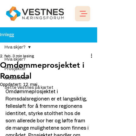
Innlegg
Hva skjer?
2. feb.
3 min lesing
Hva skjer?
Omdømmeprosjektet i
Prosjekter
Romsdal
Medlemmer
Oppdatert:
12. mai
Sette Vestnes på kartet
Omdømmeprosjektet i 
Romsdalsregionen er et langsiktig, 
fellesløft for å fremme regionens 
identitet, styrke stolthet hos de 
som allerede bor her og løfte fram 
de mange mulighetene som finnes i 
området. Prosjektet handler om 