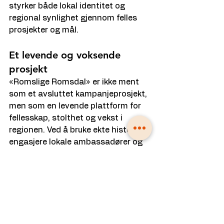
styrker både lokal identitet og 
regional synlighet gjennom felles 
prosjekter og mål.
Et levende og voksende 
prosjekt
«Romslige Romsdal» er ikke ment 
som et avsluttet kampanjeprosjekt, 
men som en levende plattform for 
fellesskap, stolthet og vekst i 
regionen. Ved å bruke ekte historier, 
engasjere lokale ambassadører og 
bygge tiltak som både inspirerer og 
setter Romsdal på kartet, skal 
prosjektet bidra til at folk både i og 
utenfor regionen ser – og kjenner – 
hva Romsdal betyr.